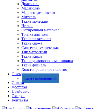
Диагональ
Мадаполам
Марля медицинская
Миткаль
Ткань молескин
Неткол
Обтирочный материал
Тряпка для пола
Ткань палаточная
Ткань саржа
Салфетка техническая
Тик матрасный
Ткань Кирза
Ткань упаковочная мешковина
Ткань фланель
Холстопрошивное полотно
О компании
Карта предприятия
Оплата
Доставка
Прайс-лист
Скидки
Контакты