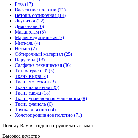
Бязь
(17)
Вафельное полотно
(71)
Ветошь обтирочная
(14)
Двунитка
(12)
Диагональ
(6)
Мадаполам
(5)
Марля медицинская
(7)
Миткаль
(4)
Неткол
(2)
Обтирочный материал
(25)
Парусина
(13)
Салфетка техническая
(36)
Тик матрасный
(3)
Ткань Кирза
(4)
Ткань молескин
(3)
Ткань палаточная
(5)
Ткань саржа
(18)
Ткань упаковочная мешковина
(8)
Ткань фланель
(6)
Тряпка для пола
(4)
Холстопрошивное полотно
(71)
Почему Вам выгодно сотрудничать с нами
Высокое качество