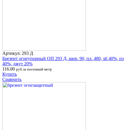
Артикул: 293 Д
Брезент огнеупорный ОП 293 Д, шир. 90, пл. 480, хб 40%, пэ
40%, джут 20%
116.00
руб.за погонный метр
Купить
Сравнить