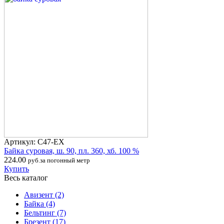
Артикул: С47-ЕХ
Байка суровая, ш. 90, пл. 360, хб. 100 %
224.00
руб.за погонный метр
Купить
Весь каталог
Авизент
(2)
Байка
(4)
Бельтинг
(7)
Брезент
(17)