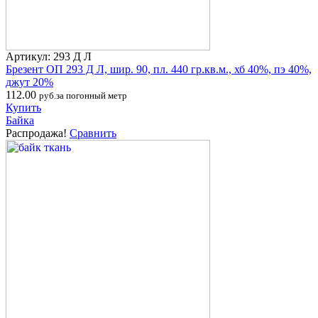
Артикул: 293 Д Л
Брезент ОП 293 Д Л, шир. 90, пл. 440 гр.кв.м., хб 40%, пэ 40%,
джут 20%
112.00
руб.за погонный метр
Купить
Байка
Распродажа!
Сравнить