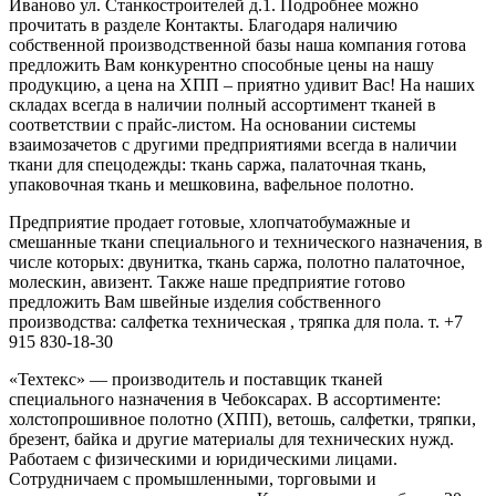
Иваново ул. Станкостроителей д.1. Подробнее можно
прочитать в разделе Контакты. Благодаря наличию
собственной производственной базы наша компания готова
предложить Вам конкурентно способные цены на нашу
продукцию, а цена на ХПП – приятно удивит Вас! На наших
складах всегда в наличии полный ассортимент тканей в
соответствии с прайс-листом. На основании системы
взаимозачетов с другими предприятиями всегда в наличии
ткани для спецодежды: ткань саржа, палаточная ткань,
упаковочная ткань и мешковина, вафельное полотно.
Предприятие продает готовые, хлопчатобумажные и
смешанные ткани специального и технического назначения, в
числе которых: двунитка, ткань саржа, полотно палаточное,
молескин, авизент. Также наше предприятие готово
предложить Вам швейные изделия собственного
производства: салфетка техническая , тряпка для пола. т. +7
915 830-18-30
«Техтекс» — производитель и поставщик тканей
специального назначения в Чебоксарах. В ассортименте:
холстопрошивное полотно (ХПП), ветошь, салфетки, тряпки,
брезент, байка и другие материалы для технических нужд.
Работаем с физическими и юридическими лицами.
Сотрудничаем с промышленными, торговыми и