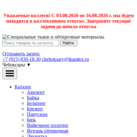
Уважаемые коллеги! С 03.08.2026 по 16.08.2026 г. мы будем
находится в коллективном отпуске. Завершите текущие
задачи до начала отпуска
Найти
Отправить запрос
+7 (915) 830-18-30
cheboksary@tkanitex.ru
Чебоксары
▼
Каталог
Авизент
Байка
Бельтинг
Брезент
Парусина
Бязь
Вафельное полотно
Ветошь обтирочная
Двунитка