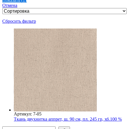
Показать
(
1
)
Отмена
Сбросить фильтр
Артикул: 7-05
Ткань двухнитка аппрет, ш. 90 см, пл. 245 гр, хб.100 %
Поиск