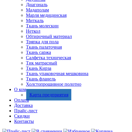
Диагональ
Мадаполам
Марля медицинская
Миткаль
Ткань молескин
Неткол
Обтирочный материал
Тряпка для пола
Ткань палаточная
Ткань саржа
Салфетка техническая
Тик матрасный
Ткань Кирза
Ткань упаковочная мешковина
Ткань фланель
Холстопрошивное полотно
О компании
Карта предприятия
Оплата
Доставка
Прайс-лист
Скидки
Контакты