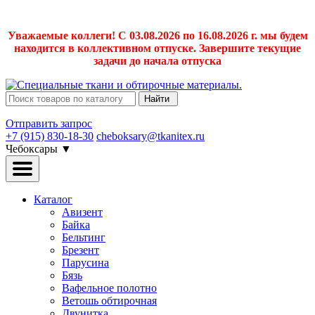
Уважаемые коллеги! С 03.08.2026 по 16.08.2026 г. мы будем
находится в коллективном отпуске. Завершите текущие
задачи до начала отпуска
Найти
Отправить запрос
+7 (915) 830-18-30
cheboksary@tkanitex.ru
Чебоксары
▼
Каталог
Авизент
Байка
Бельтинг
Брезент
Парусина
Бязь
Вафельное полотно
Ветошь обтирочная
Двунитка