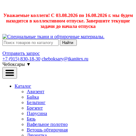
Уважаемые коллеги! С 03.08.2026 по 16.08.2026 г. мы будем
находится в коллективном отпуске. Завершите текущие
задачи до начала отпуска
Найти
Отправить запрос
+7 (915) 830-18-30
cheboksary@tkanitex.ru
Чебоксары
▼
Каталог
Авизент
Байка
Бельтинг
Брезент
Парусина
Бязь
Вафельное полотно
Ветошь обтирочная
Двунитка