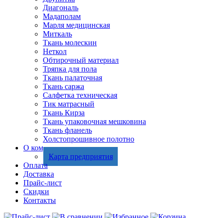
Диагональ
Мадаполам
Марля медицинская
Миткаль
Ткань молескин
Неткол
Обтирочный материал
Тряпка для пола
Ткань палаточная
Ткань саржа
Салфетка техническая
Тик матрасный
Ткань Кирза
Ткань упаковочная мешковина
Ткань фланель
Холстопрошивное полотно
О компании
Карта предприятия
Оплата
Доставка
Прайс-лист
Скидки
Контакты