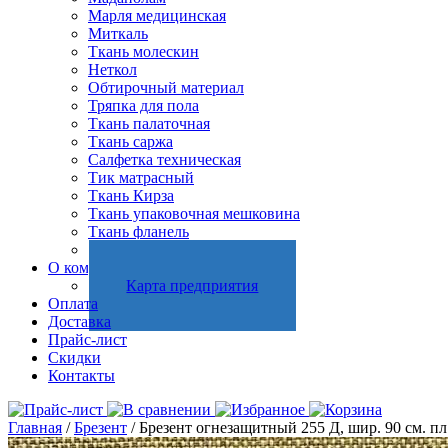
Марля медицинская
Миткаль
Ткань молескин
Неткол
Обтирочный материал
Тряпка для пола
Ткань палаточная
Ткань саржа
Салфетка техническая
Тик матрасный
Ткань Кирза
Ткань упаковочная мешковина
Ткань фланель
Холстопрошивное полотно
О компании
Карта предприятия
Оплата
Доставка
Прайс-лист
Скидки
Контакты
Главная
/
Брезент
/ Брезент огнезащитный 255 Д, шир. 90 см. пл