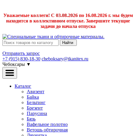
Уважаемые коллеги! С 03.08.2026 по 16.08.2026 г. мы будем
находится в коллективном отпуске. Завершите текущие
задачи до начала отпуска
Найти
Отправить запрос
+7 (915) 830-18-30
cheboksary@tkanitex.ru
Чебоксары
▼
Каталог
Авизент
Байка
Бельтинг
Брезент
Парусина
Бязь
Вафельное полотно
Ветошь обтирочная
Двунитка