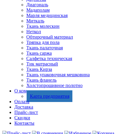
Диагональ
Мадаполам
Марля медицинская
Миткаль
Ткань молескин
Неткол
Обтирочный материал
Тряпка для пола
Ткань палаточная
Ткань саржа
Салфетка техническая
Тик матрасный
Ткань Кирза
Ткань упаковочная мешковина
Ткань фланель
Холстопрошивное полотно
О компании
Карта предприятия
Оплата
Доставка
Прайс-лист
Скидки
Контакты