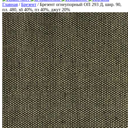
Главная
/
Брезент
/ Брезент огнеупорный ОП 293 Д, шир. 90,
пл. 480, хб 40%, пэ 40%, джут 20%