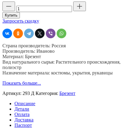
Количество
товара
Брезент
Купить
огнеупорный
Запросить скидку
ОП
293
Д,
шир.
Страна производитель: Россия
90,
Производитель: Иваново
пл.
Материал: Брезент
480,
Вид натурального сырья: Растительного происхождения,
хб
полиэстр
40%,
Назначение материала: костюмы, укрытия, рукавицы
пэ
40%,
Показать больше...
джут
20%
Артикул:
293 Д
Категория:
Брезент
Описание
Детали
Оплата
Доставка
Паспорт