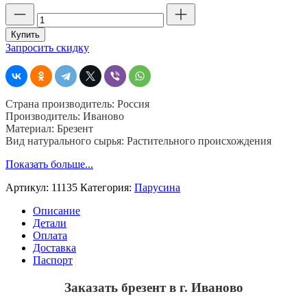
Количество
товара
Брезент
Купить
в
Запросить скидку
г.
Иваново,
ОП,
11135,
Страна производитель: Россия
шир.
Производитель: Иваново
90,
Материал: Брезент
пл.
Вид натурального сырья: Растительного происхождения
340,
хб
Показать больше...
52%,
лен
Артикул:
11135
Категория:
Парусина
48
%
Описание
Детали
Оплата
Доставка
Паспорт
Заказать брезент в г. Иваново