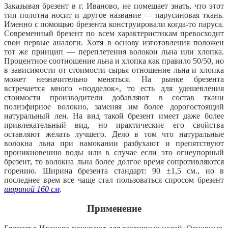
Заказывая брезент в г. Иваново, не помешает знать, что этот
тип полотна носит и другое название — парусиновая ткань.
Именно с помощью брезента конструировали когда-то паруса.
Современный брезент по всем характеристикам превосходит
свои первые аналоги. Хотя в основу изготовления положен
тот же принцип — переплетения волокон льна или хлопка.
Процентное соотношение льна и хлопка как правило 50/50, но
в зависимости от стоимости сырья отношение льна и хлопка
может незначительно меняться. На рынке брезента
встречается много «подделок», то есть для удешевления
стоимости производители добавляют в состав ткани
полиэфирное волокно, заменяя им более дорогостоящий
натуральный лен. На вид такой брезент имеет даже более
привлекательный вид, но практические его свойства
оставляют желать лучшего. Дело в том что натуральные
волокна льна при намокании разбухают и препятствуют
проникновению воды или в случае если это огнеупорный
брезент, то волокна льна более долгое время сопротивляются
горению. Ширина брезента стандарт: 90 ±1,5 см., но в
последнее врем все чаще стал пользоваться спросом брезент
шириной 160 см
.
Применение