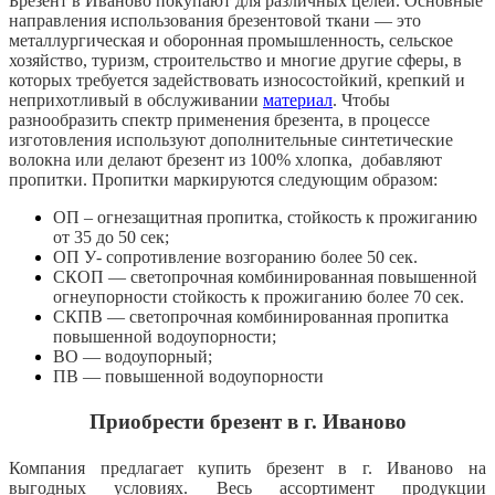
Брезент в Иваново покупают для различных целей. Основные
направления использования брезентовой ткани — это
металлургическая и оборонная промышленность, сельское
хозяйство, туризм, строительство и многие другие сферы, в
которых требуется задействовать износостойкий, крепкий и
неприхотливый в обслуживании
материал
. Чтобы
разнообразить спектр применения брезента, в процессе
изготовления используют дополнительные синтетические
волокна или делают брезент из 100% хлопка, добавляют
пропитки. Пропитки маркируются следующим образом:
ОП – огнезащитная пропитка, стойкость к прожиганию
от 35 до 50 сек;
ОП У- сопротивление возгоранию более 50 сек.
СКОП — светопрочная комбинированная повышенной
огнеупорности стойкость к прожиганию более 70 сек.
СКПВ — светопрочная комбинированная пропитка
повышенной водоупорности;
ВО — водоупорный;
ПВ — повышенной водоупорности
Приобрести брезент в г. Иваново
Компания предлагает купить брезент в г. Иваново на
выгодных условиях. Весь ассортимент продукции