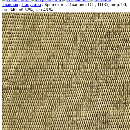
Главная
/
Парусина
/ Брезент в г. Иваново, ОП, 11135, шир. 90,
пл. 340, хб 52%, лен 48 %