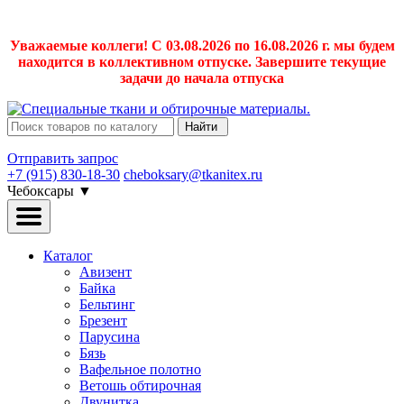
Уважаемые коллеги! С 03.08.2026 по 16.08.2026 г. мы будем
находится в коллективном отпуске. Завершите текущие
задачи до начала отпуска
Найти
Отправить запрос
+7 (915) 830-18-30
cheboksary@tkanitex.ru
Чебоксары
▼
Каталог
Авизент
Байка
Бельтинг
Брезент
Парусина
Бязь
Вафельное полотно
Ветошь обтирочная
Двунитка