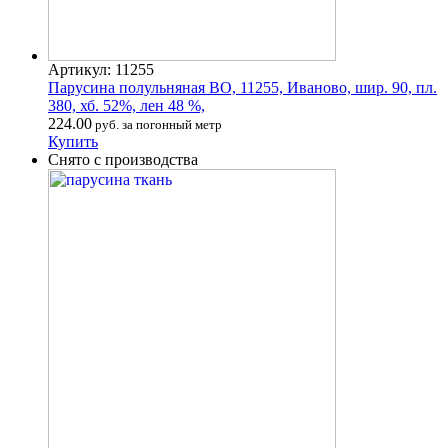
Артикул: 11255
Парусина полульняная ВО, 11255, Иваново, шир. 90, пл.
380, хб. 52%, лен 48 %,
224.00
руб. за погонный метр
Купить
Снято с производства