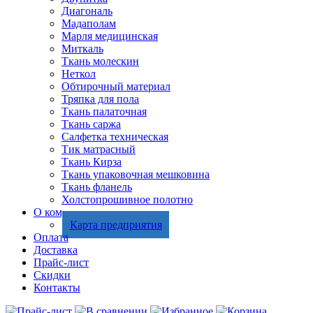
Диагональ
Мадаполам
Марля медицинская
Миткаль
Ткань молескин
Неткол
Обтирочный материал
Тряпка для пола
Ткань палаточная
Ткань саржа
Салфетка техническая
Тик матрасный
Ткань Кирза
Ткань упаковочная мешковина
Ткань фланель
Холстопрошивное полотно
О компании
Карта предприятия
Оплата
Доставка
Прайс-лист
Скидки
Контакты