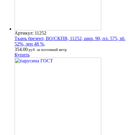
Артикул: 11252
Ткань брезент, ВО/СКПВ, 11252, шир. 90, пл. 575, хб.
52%, лен 48 %,
354.00
руб. за погонный метр
Купить