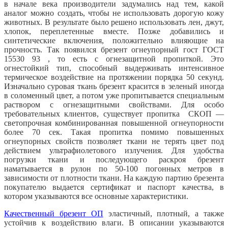
в начале века производители задумались над тем, какой
аналог можно создать, чтобы не использовать дорогую кожу
животных. В результате было решено использовать лен, джут,
хлопок, переплетенные вместе. Позже добавились и
синтетические включения, положительно влияющие на
прочность. Так появился брезент огнеупорный гост ГОСТ
15530 93 , то есть с огнезащитной пропиткой. Это
огнестойкий тип, способный выдерживать интенсивное
термическое воздействие на протяжении порядка 50 секунд.
Изначально суровая ткань брезент красится в зеленый иногда
в соломенный цвет, а потом уже пропитывается специальным
раствором с огнезащитными свойствами. Для особо
требовательных клиентов, существует пропитка СКОП —
светопрочная комбинированная повышенной огнеупорности
более 70 сек. Такая пропитка помимо повышенных
огнеупорных свойств позволяет ткани не терять цвет под
действием ультрафиолетового излучения. Для удобства
погрузки ткани и последующего раскроя брезент
наматывается в рулон по 50-100 погонных метров в
зависимости от плотности ткани. На каждую партию брезента
покупателю выдается сертификат и паспорт качества, в
котором указываются все основные характеристики.
Качественный брезент ОП
эластичный, плотный, а также
устойчив к воздействию влаги. В описании указываются