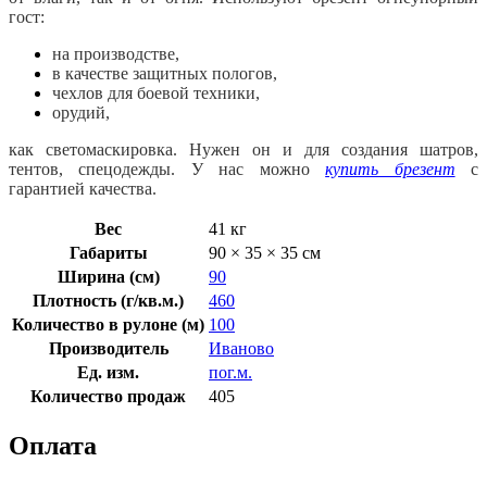
гост:
на производстве,
в качестве защитных пологов,
чехлов для боевой техники,
орудий,
как светомаскировка. Нужен он и для создания шатров,
тентов, спецодежды. У нас можно
купить брезент
с
гарантией качества.
Вес
41 кг
Габариты
90 × 35 × 35 см
Ширина (см)
90
Плотность (г/кв.м.)
460
Количество в рулоне (м)
100
Производитель
Иваново
Ед. изм.
пог.м.
Количество продаж
405
Оплата