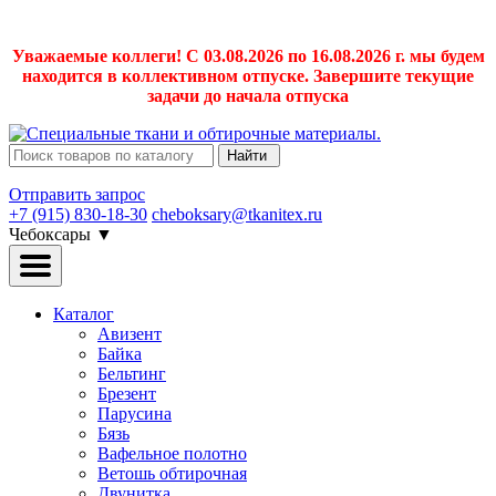
Уважаемые коллеги! С 03.08.2026 по 16.08.2026 г. мы будем
находится в коллективном отпуске. Завершите текущие
задачи до начала отпуска
Найти
Отправить запрос
+7 (915) 830-18-30
cheboksary@tkanitex.ru
Чебоксары
▼
Каталог
Авизент
Байка
Бельтинг
Брезент
Парусина
Бязь
Вафельное полотно
Ветошь обтирочная
Двунитка