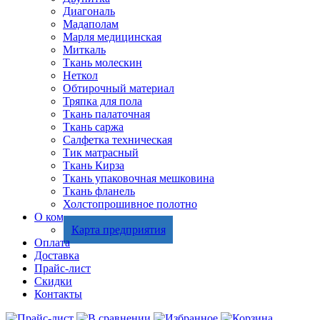
Диагональ
Мадаполам
Марля медицинская
Миткаль
Ткань молескин
Неткол
Обтирочный материал
Тряпка для пола
Ткань палаточная
Ткань саржа
Салфетка техническая
Тик матрасный
Ткань Кирза
Ткань упаковочная мешковина
Ткань фланель
Холстопрошивное полотно
О компании
Карта предприятия
Оплата
Доставка
Прайс-лист
Скидки
Контакты