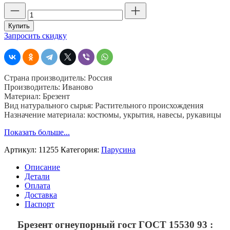
Количество
товара
Брезент
Купить
ОП,
Запросить скидку
11255,
Иваново,
шир.
90,
Страна производитель: Россия
пл.
Производитель: Иваново
460,
Материал: Брезент
хб.
Вид натурального сырья: Растительного происхождения
52%,
Назначение материала: костюмы, укрытия, навесы, рукавицы
лен
48
Показать больше...
%,
Артикул:
11255
Категория:
Парусина
Описание
Детали
Оплата
Доставка
Паспорт
Брезент огнеупорный гост ГОСТ 15530 93 :