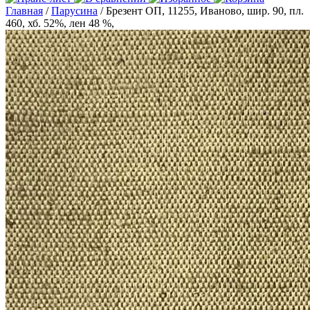
Главная
/
Парусина
/ Брезент ОП, 11255, Иваново, шир. 90, пл.
460, хб. 52%, лен 48 %,