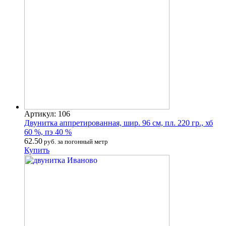
Артикул: 106
Двунитка аппретированная, шир. 96 см, пл. 220 гр., хб
60 %, пэ 40 %
62.50
руб. за погонный метр
Купить