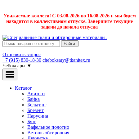
Уважаемые коллеги! С 03.08.2026 по 16.08.2026 г. мы будем
находится в коллективном отпуске. Завершите текущие
задачи до начала отпуска
Найти
Отправить запрос
+7 (915) 830-18-30
cheboksary@tkanitex.ru
Чебоксары
▼
Каталог
Авизент
Байка
Бельтинг
Брезент
Парусина
Бязь
Вафельное полотно
Ветошь обтирочная
Двунитка