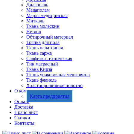
Диагональ
Мадаполам
Марля медицинская
Миткаль
Ткань молескин
Неткол
Обтирочный материал
Тряпка для пола
Ткань палаточная
Ткань саржа
Салфетка техническая
Тик матрасный
Ткань Кирза
Ткань упаковочная мешковина
Ткань фланель
Холстопрошивное полотно
О компании
Карта предприятия
Оплата
Доставка
Прайс-лист
Скидки
Контакты