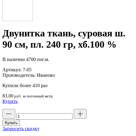
Двунитка ткань, суровая ш.
90 см, пл. 240 гр, хб.100 %
В наличии
4700 пог.м.
Артикул:
7-05
Производитель:
Иваново
Купили более 410 раз
83.00
руб. за погонный метр
Купить
Количество
товара
Двунитка
Купить
ткань,
Запросить скидку
суровая