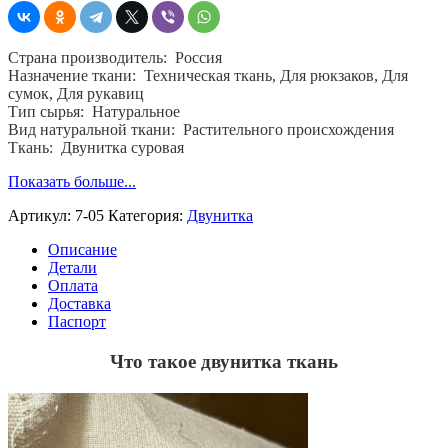
ш.
90
см,
Страна производитель: Россия
пл.
Назначение ткани: Техническая ткань, Для рюкзаков, Для
240
сумок, Для рукавиц
гр,
Тип сырья: Натуральное
хб.100
Вид натуральной ткани: Растительного происхождения
%
Ткань: Двунитка суровая
Показать больше...
Артикул:
7-05
Категория:
Двунитка
Описание
Детали
Оплата
Доставка
Паспорт
Что такое двунитка ткань