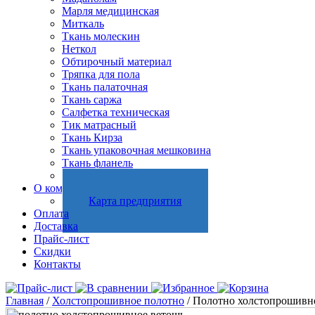
Марля медицинская
Миткаль
Ткань молескин
Неткол
Обтирочный материал
Тряпка для пола
Ткань палаточная
Ткань саржа
Салфетка техническая
Тик матрасный
Ткань Кирза
Ткань упаковочная мешковина
Ткань фланель
Холстопрошивное полотно
О компании
Карта предприятия
Оплата
Доставка
Прайс-лист
Скидки
Контакты
Главная
/
Холстопрошивное полотно
/ Полотно холстопрошивное