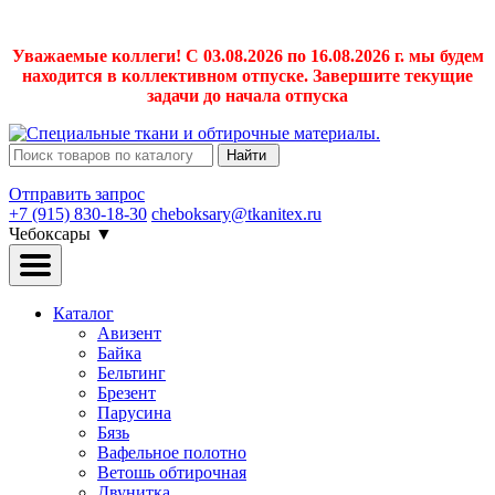
Уважаемые коллеги! С 03.08.2026 по 16.08.2026 г. мы будем
находится в коллективном отпуске. Завершите текущие
задачи до начала отпуска
Найти
Отправить запрос
+7 (915) 830-18-30
cheboksary@tkanitex.ru
Чебоксары
▼
Каталог
Авизент
Байка
Бельтинг
Брезент
Парусина
Бязь
Вафельное полотно
Ветошь обтирочная
Двунитка