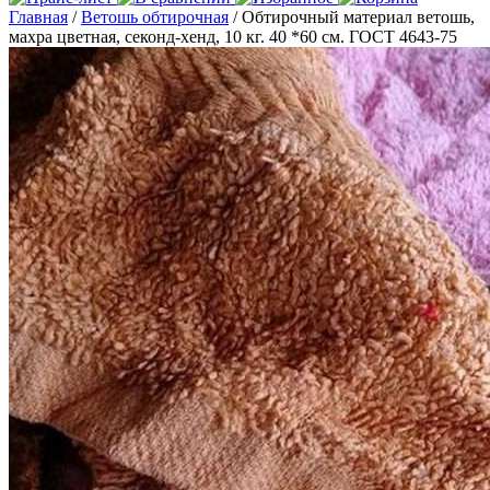
Главная
/
Ветошь обтирочная
/ Обтирочный материал ветошь,
махра цветная, секонд-хенд, 10 кг. 40 *60 см. ГОСТ 4643-75