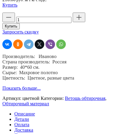
Купить
Количество
товара
Обтирочный
Купить
материал
Запросить скидку
ветошь,
махра
цветная,
секонд-
Производитель: Иваново
хенд,
Страна производитель: Россия
10
Размер: 40*60 см.
кг.
Сырье: Махровое полотно
40
Цветность: Цветное, разные цвета
*60
см.
Показать больше...
ГОСТ
4643-
Артикул:
цветной
Категории:
Ветошь обтирочная
,
75
Обтирочный материал
Описание
Детали
Оплата
Доставка