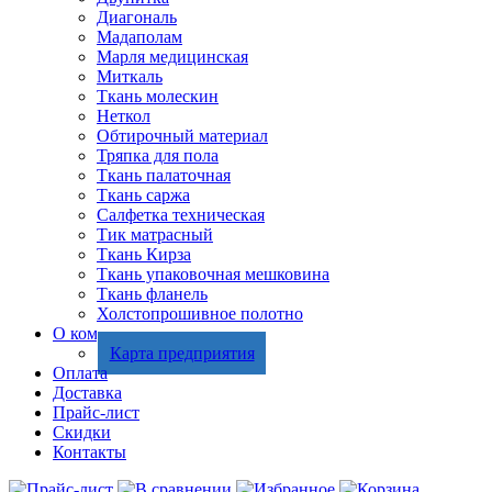
Диагональ
Мадаполам
Марля медицинская
Миткаль
Ткань молескин
Неткол
Обтирочный материал
Тряпка для пола
Ткань палаточная
Ткань саржа
Салфетка техническая
Тик матрасный
Ткань Кирза
Ткань упаковочная мешковина
Ткань фланель
Холстопрошивное полотно
О компании
Карта предприятия
Оплата
Доставка
Прайс-лист
Скидки
Контакты