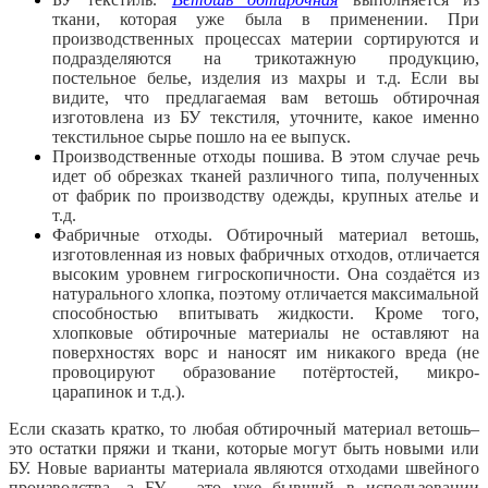
ткани, которая уже была в применении. При
производственных процессах материи сортируются и
подразделяются на трикотажную продукцию,
постельное белье, изделия из махры и т.д. Если вы
видите, что предлагаемая вам ветошь обтирочная
изготовлена из БУ текстиля, уточните, какое именно
текстильное сырье пошло на ее выпуск.
Производственные отходы пошива. В этом случае речь
идет об обрезках тканей различного типа, полученных
от фабрик по производству одежды, крупных ателье и
т.д.
Фабричные отходы. Обтирочный материал ветошь,
изготовленная из новых фабричных отходов, отличается
высоким уровнем гигроскопичности. Она создаётся из
натурального хлопка, поэтому отличается максимальной
способностью впитывать жидкости. Кроме того,
хлопковые обтирочные материалы не оставляют на
поверхностях ворс и наносят им никакого вреда (не
провоцируют образование потёртостей, микро-
царапинок и т.д.).
Если сказать кратко, то любая обтирочный материал ветошь–
это остатки пряжи и ткани, которые могут быть новыми или
БУ. Новые варианты материала являются отходами швейного
производства, а БУ – это уже бывший в использовании