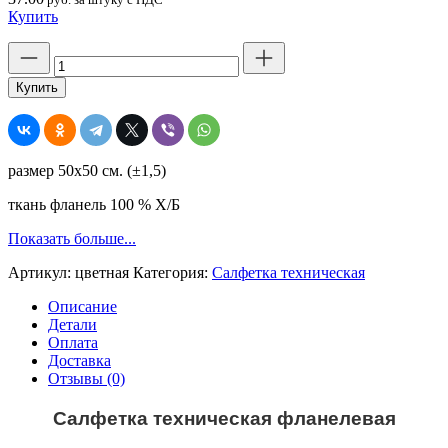
Купить
Количество
товара
Салфетка
Купить
техническая,
бесшовная,
фланель,
цветная,
размер 50х50 см. (±1,5)
Иваново,
50х50,
ткань фланель 100 % Х/Б
плотность
170,
Показать больше...
хлопок
100
Артикул:
цветная
Категория:
Салфетка техническая
%
Описание
Детали
Оплата
Доставка
Отзывы (0)
Салфетка техническая фланелевая