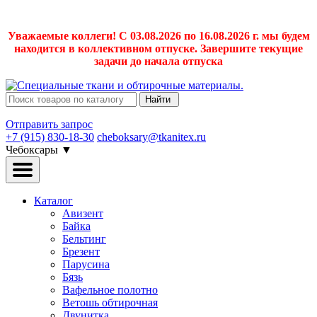
Уважаемые коллеги! С 03.08.2026 по 16.08.2026 г. мы будем
находится в коллективном отпуске. Завершите текущие
задачи до начала отпуска
Найти
Отправить запрос
+7 (915) 830-18-30
cheboksary@tkanitex.ru
Чебоксары
▼
Каталог
Авизент
Байка
Бельтинг
Брезент
Парусина
Бязь
Вафельное полотно
Ветошь обтирочная
Двунитка