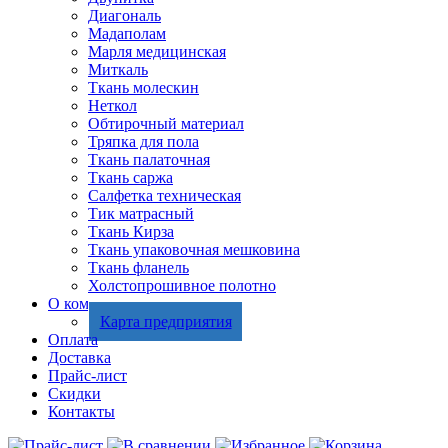
Диагональ
Мадаполам
Марля медицинская
Миткаль
Ткань молескин
Неткол
Обтирочный материал
Тряпка для пола
Ткань палаточная
Ткань саржа
Салфетка техническая
Тик матрасный
Ткань Кирза
Ткань упаковочная мешковина
Ткань фланель
Холстопрошивное полотно
О компании
Карта предприятия
Оплата
Доставка
Прайс-лист
Скидки
Контакты