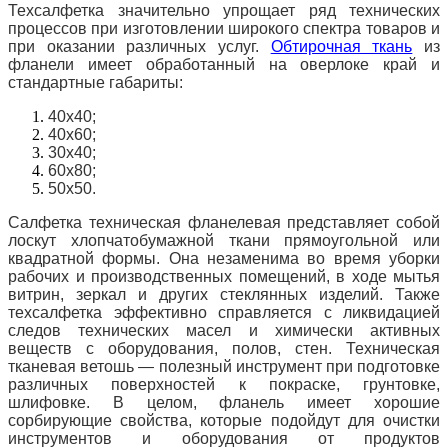
Техсалфетка значительно упрощает ряд технических
процессов при изготовлении широкого спектра товаров и
при оказании различных услуг.
Обтирочная ткань
из
фланели имеет обработанный на оверлоке край и
стандартные габариты:
40х40;
40х60;
30х40;
60х80;
50х50.
Салфетка техническая фланелевая представляет собой
лоскут хлопчатобумажной ткани прямоугольной или
квадратной формы. Она незаменима во время уборки
рабочих и производственных помещений, в ходе мытья
витрин, зеркал и других стеклянных изделий. Также
техсалфетка эффективно справляется с ликвидацией
следов технических масел и химически активных
веществ с оборудования, полов, стен. Техническая
тканевая ветошь — полезный инструмент при подготовке
различных поверхностей к покраске, грунтовке,
шлифовке. В целом, фланель имеет хорошие
сорбирующие свойства, которые подойдут для очистки
инструментов и оборудования от продуктов