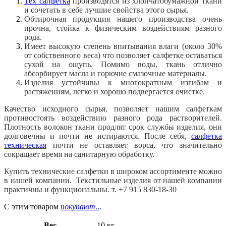
Тех салфетка
производятся из хлопчатобумажной ткани
и сочетать в себе лучшие свойства этого сырья.
Обтирочная продукция нашего производства очень
прочна, стойка к физическим воздействиям разного
рода.
Имеет высокую степень впитывания влаги (около 30%
от собственного веса) что позволяет салфетке оставаться
сухой на ощупь. Помимо воды, ткань отлично
абсорбирует масла и горючие смазочные материалы.
Изделия устойчивы к многократным изгибам и
растяжениям, легко и хорошо подвергается очистке.
Качество исходного сырья, позволяет нашим салфеткам
противостоять воздействию разного рода растворителей.
Плотность волокон ткани продлят срок службы изделия, они
долговечны и почти не истираются. После себя,
салфетка
техническая
почти не оставляет ворса, что значительно
сокращает время на санитарную обработку.
Купить технические салфетки в широком ассортименте можно
в нашей компании. Текстильные изделия от нашей компании
практичны и функциональны. т. +7 915 830-18-30
С этим товаром
покупают
..
.
Вес
10 кг