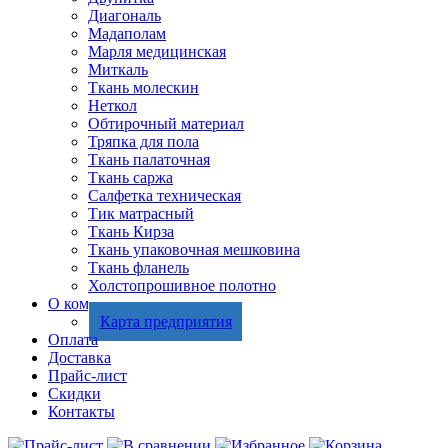
Диагональ
Мадаполам
Марля медицинская
Миткаль
Ткань молескин
Неткол
Обтирочный материал
Тряпка для пола
Ткань палаточная
Ткань саржа
Салфетка техническая
Тик матрасный
Ткань Кирза
Ткань упаковочная мешковина
Ткань фланель
Холстопрошивное полотно
О компании
Карта предприятия
Оплата
Доставка
Прайс-лист
Скидки
Контакты