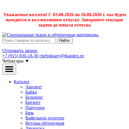
Уважаемые коллеги! С 03.08.2026 по 16.08.2026 г. мы будем
находится в коллективном отпуске. Завершите текущие
задачи до начала отпуска
Найти
Отправить запрос
+7 (915) 830-18-30
cheboksary@tkanitex.ru
Чебоксары
▼
Каталог
Авизент
Байка
Бельтинг
Брезент
Парусина
Бязь
Вафельное полотно
Ветошь обтирочная
Двунитка