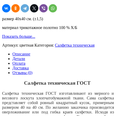
техническая
ГОСТ,
бесшовная,
трикотаж,
размер 40х40 см. (±1,5)
цветная,
40х40,
материал трикотажное полотно 100 % Х/Б
плотность
160,
Показать больше...
ХБ
100
Артикул:
цветная
Категория:
Салфетка техническая
%
Описание
Детали
Оплата
Доставка
Отзывы (0)
Салфетка техническая ГОСТ
Салфетка техническая ГОСТ изготавливают из мерного и
весового лоскута хлопчатобумажной ткани. Сама салфетка
представляет собой ровный квадратный кусок, примерным
размером 40 на 40 см. По желанию заказчика производится
оверложивание или под гибка краев салфетки. Исходя из