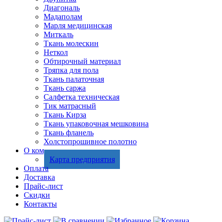
Диагональ
Мадаполам
Марля медицинская
Миткаль
Ткань молескин
Неткол
Обтирочный материал
Тряпка для пола
Ткань палаточная
Ткань саржа
Салфетка техническая
Тик матрасный
Ткань Кирза
Ткань упаковочная мешковина
Ткань фланель
Холстопрошивное полотно
О компании
Карта предприятия
Оплата
Доставка
Прайс-лист
Скидки
Контакты