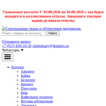
Уважаемые коллеги! С 03.08.2026 по 16.08.2026 г. мы будем
находится в коллективном отпуске. Завершите текущие
задачи до начала отпуска
Найти
Отправить запрос
+7 (915) 830-18-30
cheboksary@tkanitex.ru
Чебоксары
▼
Каталог
Авизент
Байка
Бельтинг
Брезент
Парусина
Бязь
Вафельное полотно
Ветошь обтирочная
Двунитка