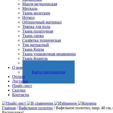
Марля медицинская
Миткаль
Ткань молескин
Неткол
Обтирочный материал
Тряпка для пола
Ткань палаточная
Ткань саржа
Салфетка техническая
Тик матрасный
Ткань Кирза
Ткань упаковочная мешковина
Ткань фланель
Холстопрошивное полотно
О компании
Карта предприятия
Оплата
Доставка
Прайс-лист
Скидки
Контакты
Главная
/
Вафельное полотно
/ Вафельное полотно, шир. 40 см, 
Распродажа!