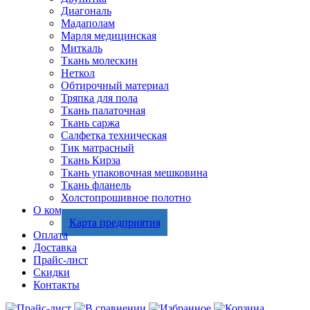
Диагональ
Мадаполам
Марля медицинская
Миткаль
Ткань молескин
Неткол
Обтирочный материал
Тряпка для пола
Ткань палаточная
Ткань саржа
Салфетка техническая
Тик матрасный
Ткань Кирза
Ткань упаковочная мешковина
Ткань фланель
Холстопрошивное полотно
О компании
Карта предприятия
Оплата
Доставка
Прайс-лист
Скидки
Контакты