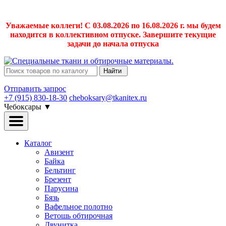
Уважаемые коллеги! С 03.08.2026 по 16.08.2026 г. мы будем
находится в коллективном отпуске. Завершите текущие
задачи до начала отпуска
Найти
Отправить запрос
+7 (915) 830-18-30
cheboksary@tkanitex.ru
Чебоксары
▼
Каталог
Авизент
Байка
Бельтинг
Брезент
Парусина
Бязь
Вафельное полотно
Ветошь обтирочная
Двунитка