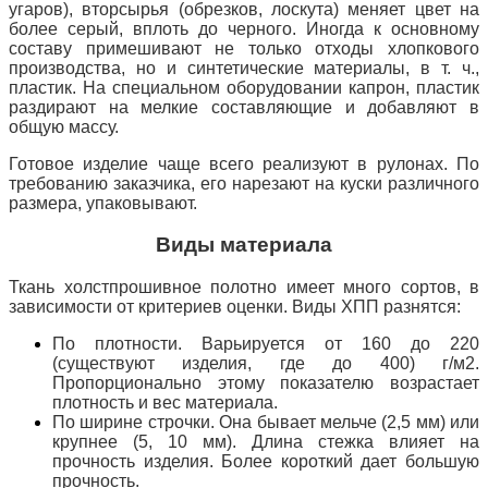
угаров), вторсырья (обрезков, лоскута) меняет цвет на
более серый, вплоть до черного. Иногда к основному
составу примешивают не только отходы хлопкового
производства, но и синтетические материалы, в т. ч.,
пластик. На специальном оборудовании капрон, пластик
раздирают на мелкие составляющие и добавляют в
общую массу.
Готовое изделие чаще всего реализуют в рулонах. По
требованию заказчика, его нарезают на куски различного
размера, упаковывают.
Виды материала
Ткань холстпрошивное полотно имеет много сортов, в
зависимости от критериев оценки. Виды ХПП разнятся:
По плотности. Варьируется от 160 до 220
(существуют изделия, где до 400) г/м2.
Пропорционально этому показателю возрастает
плотность и вес материала.
По ширине строчки. Она бывает мельче (2,5 мм) или
крупнее (5, 10 мм). Длина стежка влияет на
прочность изделия. Более короткий дает большую
прочность.