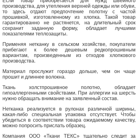
Если товар приобретается для нужд швейного
производства, для утепления верхней одежды или обуви,
то здесь отдают предпочтение полотну с частой
прошивкой, изготовленному из хлопка. Такой товар
гарантированно не растянется, на длительный срок
сохранит заданную форму, обладает лучшими
показателями теплозащиты.
Применяя нетканку в сельском хозяйстве, покупатели
прибегают к более дешевым редкопрошивным
вариантам, произведенным из отходов хлопкового
производства.
Материал прослужит гораздо дольше, чем он чаще
прошит и длиннее волокна.
Ткань холстпрошивное полотно, обладает
гипоаллергенными свойствами. При аллергии на шерсть
нужно обращать внимание на заявленный состав.
Нетканка реализуется в рулонах различной ширины,
какая-либо специальная упаковка отсутствует. Чтобы
убедиться в соответствии товара ожидаемому качеству,
можно попросить прислать образец.
Компания ООО «Ткани ТЕКС» тщательно следит за