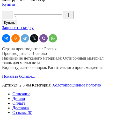
Купить
Количество
товара
Ткань
Купить
холстпрошивное
Запросить скидку
полотно,
белое
ГОСТ
(стр.
Страна производитель: Россия
2,5
Производитель: Иваново
мм)
Назначение нетканого материала: Обтирочный материал,
шир.
ткань для мытья пола
80
Вид натурального сырья: Растительного происхождения
см.
пл.
Показать больше...
210
г/
Артикул:
2,5 мм
Категория:
Холстопрошивное полотно
кв.м.
Описание
Детали
Оплата
Доставка
Отзывы (0)