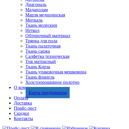
Диагональ
Мадаполам
Марля медицинская
Миткаль
Ткань молескин
Неткол
Обтирочный материал
Тряпка для пола
Ткань палаточная
Ткань саржа
Салфетка техническая
Тик матрасный
Ткань Кирза
Ткань упаковочная мешковина
Ткань фланель
Холстопрошивное полотно
О компании
Карта предприятия
Оплата
Доставка
Прайс-лист
Скидки
Контакты