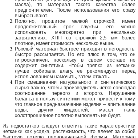
масла), то материал такого качества более
предпочтителен. После использования его сразу
выбрасывают.
Полотно, прошитое мелкой строчкой, имеет
продолжительный срок службы, его можно
использовать многократно при несильных
загрязнениях. ХПП со строчкой 2,5 мм более
плотное, имеет стоимость несколько выше.
Рыхлый материал быстрее приходит в негодность,
быстро рассыпается. Но его плюс в том, что он
гигроскопичен, поскольку в своем составе не
содержит синтетики. Чтобы тряпка из нетканки
лучше собирала влагу, ее рекомендуют перед
использованием намочить, затем отжать.
При смешивании натурального и синтетического
сырья важно, чтобы производитель четко соблюдал
соотношение первого и второго. Нарушение
баланса в пользу синтетики может привести к тому,
что главное предназначение изделия – впитывание
воды, других жидкостей, масел ткань
холстпрошивное полотно выполнять не будет.
Из недостатков следует отметить такие характеристики
нетканки как усадка, растяжимость, что влечет за собой
быструю потерю первоначальной формы. Материал