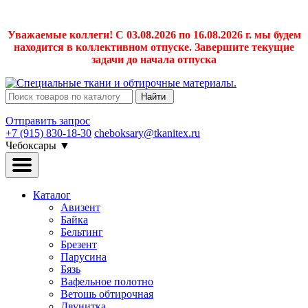
Уважаемые коллеги! С 03.08.2026 по 16.08.2026 г. мы будем
находится в коллективном отпуске. Завершите текущие
задачи до начала отпуска
Найти
Отправить запрос
+7 (915) 830-18-30
cheboksary@tkanitex.ru
Чебоксары
▼
Каталог
Авизент
Байка
Бельтинг
Брезент
Парусина
Бязь
Вафельное полотно
Ветошь обтирочная
Двунитка