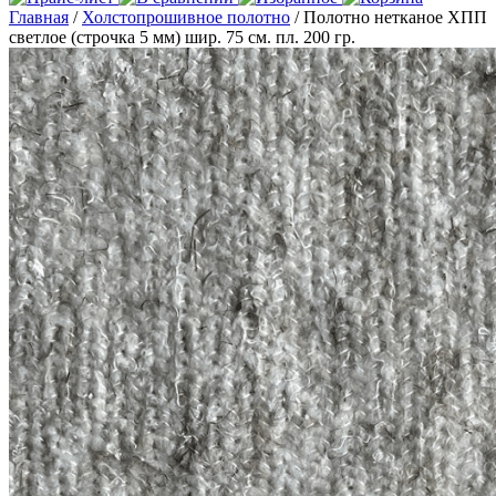
Главная
/
Холстопрошивное полотно
/ Полотно нетканое ХПП
светлое (строчка 5 мм) шир. 75 см. пл. 200 гр.