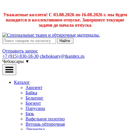
Уважаемые коллеги! С 03.08.2026 по 16.08.2026 г. мы будем
находится в коллективном отпуске. Завершите текущие
задачи до начала отпуска
Найти
Отправить запрос
+7 (915) 830-18-30
cheboksary@tkanitex.ru
Чебоксары
▼
Каталог
Авизент
Байка
Бельтинг
Брезент
Парусина
Бязь
Вафельное полотно
Ветошь обтирочная
Двунитка