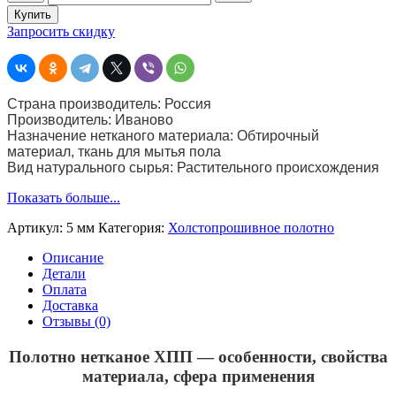
Полотно
Купить
нетканое
Запросить скидку
ХПП
светлое
(строчка
5
Страна производитель: Россия
мм)
Производитель: Иваново
шир.
Назначение нетканого материала: Обтирочный
75
материал, ткань для мытья пола
см.
Вид натурального сырья: Растительного происхождения
пл.
200
Показать больше...
гр.
Артикул:
5 мм
Категория:
Холстопрошивное полотно
Описание
Детали
Оплата
Доставка
Отзывы (0)
Полотно нетканое ХПП — особенности, свойства
материала, сфера применения