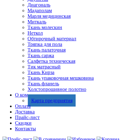
Диагональ
Мадаполам
Марля медицинская
Миткаль
Ткань молескин
Неткол
Обтирочный материал
Тряпка для пола
Ткань палаточная
Ткань саржа
Салфетка техническая
Тик матрасный
Ткань Кирза
Ткань упаковочная мешковина
Ткань фланель
Холстопрошивное полотно
О компании
Карта предприятия
Оплата
Доставка
Прайс-лист
Скидки
Контакты