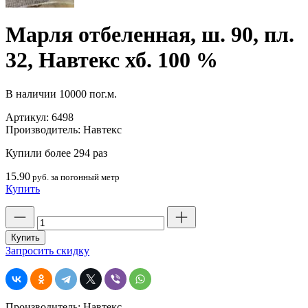
Марля отбеленная, ш. 90, пл.
32, Навтекс хб. 100 %
В наличии
10000 пог.м.
Артикул:
6498
Производитель:
Навтекс
Купили более 294 раз
15.90
руб. за погонный метр
Купить
Количество
товара
Марля
Купить
отбеленная,
Запросить скидку
ш.
90,
пл.
32,
Производитель: Навтекс