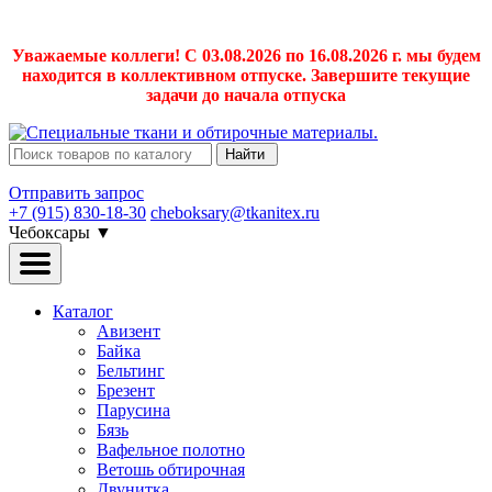
Уважаемые коллеги! С 03.08.2026 по 16.08.2026 г. мы будем
находится в коллективном отпуске. Завершите текущие
задачи до начала отпуска
Найти
Отправить запрос
+7 (915) 830-18-30
cheboksary@tkanitex.ru
Чебоксары
▼
Каталог
Авизент
Байка
Бельтинг
Брезент
Парусина
Бязь
Вафельное полотно
Ветошь обтирочная
Двунитка