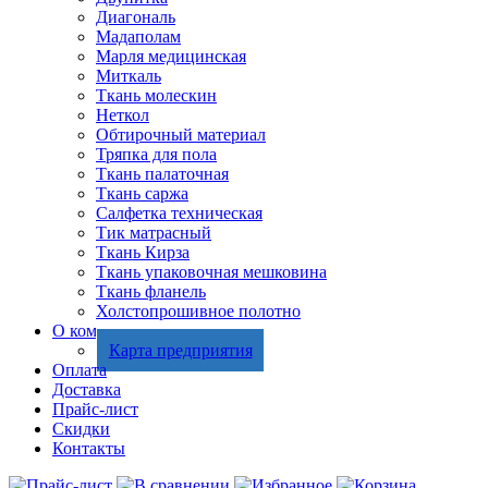
Диагональ
Мадаполам
Марля медицинская
Миткаль
Ткань молескин
Неткол
Обтирочный материал
Тряпка для пола
Ткань палаточная
Ткань саржа
Салфетка техническая
Тик матрасный
Ткань Кирза
Ткань упаковочная мешковина
Ткань фланель
Холстопрошивное полотно
О компании
Карта предприятия
Оплата
Доставка
Прайс-лист
Скидки
Контакты