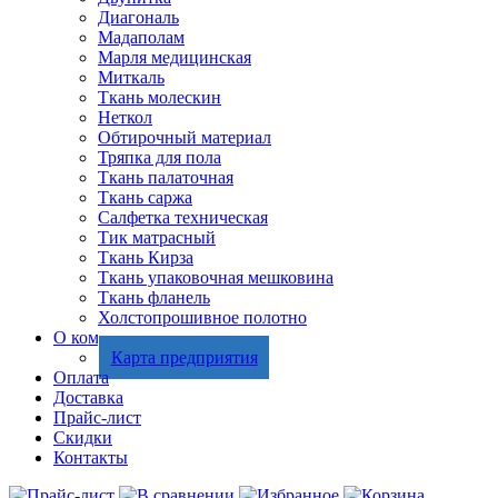
Диагональ
Мадаполам
Марля медицинская
Миткаль
Ткань молескин
Неткол
Обтирочный материал
Тряпка для пола
Ткань палаточная
Ткань саржа
Салфетка техническая
Тик матрасный
Ткань Кирза
Ткань упаковочная мешковина
Ткань фланель
Холстопрошивное полотно
О компании
Карта предприятия
Оплата
Доставка
Прайс-лист
Скидки
Контакты