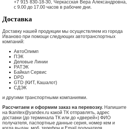
+7 915 830-18-30, Черкасская Вера Александровна,
с 9.00 до 17.00 часов в рабочие дни.
Доставка
Доставку нашей продукции мы осуществляем из города
Иваново при помощи следующих автотранспортных
компаний:
АвтоОлимп
ПЭК
Деловые Линии
РАТЭК
Байкал Сервис
DPD
GTD (КИТ, Кашалот)
СДЭК
и другими транспортными компаниями.
Рассчитаем и оформим заказ на перевозку.
Напишите
на tkanitex@yandex.ru какой ТК отправлять, адрес
доставки (до терминала ТК или до «дверей») ФИО
получателя, паспортные данные серия, номер кем и
когда выдан, моб. телефон и
Email
получателя.