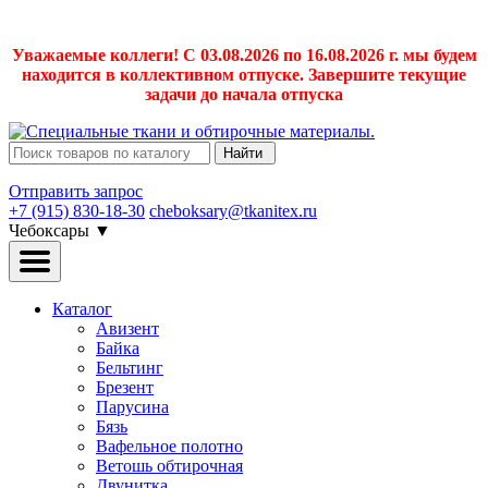
Уважаемые коллеги! С 03.08.2026 по 16.08.2026 г. мы будем
находится в коллективном отпуске. Завершите текущие
задачи до начала отпуска
Найти
Отправить запрос
+7 (915) 830-18-30
cheboksary@tkanitex.ru
Чебоксары
▼
Каталог
Авизент
Байка
Бельтинг
Брезент
Парусина
Бязь
Вафельное полотно
Ветошь обтирочная
Двунитка