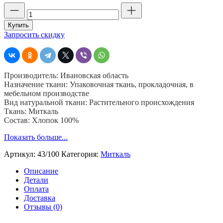
Количество
товара
Миткаль
Купить
т
Запросить скидку
2,
ширина
90
см,
Производитель: Ивановская область
плотность
Назначение ткани: Упаковочная ткань, прокладочная, в
100
мебельном производстве
гр,
Вид натуральной ткани: Растительного происхождения
пр-
Ткань: Миткаль
во
Состав: Хлопок 100%
Иваново
Показать больше...
Артикул:
43/100
Категория:
Миткаль
Описание
Детали
Оплата
Доставка
Отзывы (0)