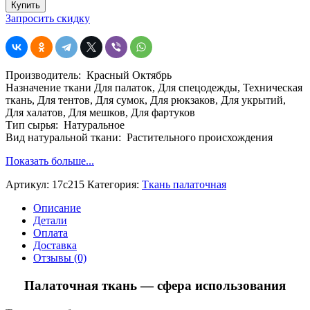
Полотно
Купить
палаточное,
Запросить скидку
ВО,
черное,
Красный
Октябрь,
Производитель: Красный Октябрь
ш.
Назначение ткани Для палаток, Для спецодежды, Техническая
150,
ткань, Для тентов, Для сумок, Для рюкзаков, Для укрытий,
пл.
Для халатов, Для мешков, Для фартуков
230,
Тип сырья: Натуральное
хб.
Вид натуральной ткани: Растительного происхождения
100
%
Показать больше...
Артикул:
17с215
Категория:
Ткань палаточная
Описание
Детали
Оплата
Доставка
Отзывы (0)
Палаточная ткань — сфера использования