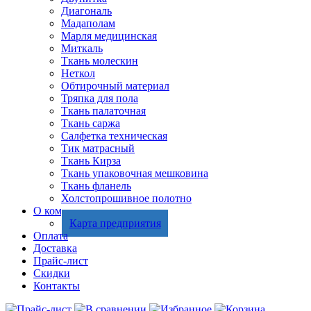
Диагональ
Мадаполам
Марля медицинская
Миткаль
Ткань молескин
Неткол
Обтирочный материал
Тряпка для пола
Ткань палаточная
Ткань саржа
Салфетка техническая
Тик матрасный
Ткань Кирза
Ткань упаковочная мешковина
Ткань фланель
Холстопрошивное полотно
О компании
Карта предприятия
Оплата
Доставка
Прайс-лист
Скидки
Контакты