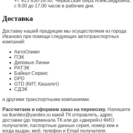
+7 915 830-18-30, Черкасская Вера Александровна,
с 9.00 до 17.00 часов в рабочие дни.
Доставка
Доставку нашей продукции мы осуществляем из города
Иваново при помощи следующих автотранспортных
компаний:
АвтоОлимп
ПЭК
Деловые Линии
РАТЭК
Байкал Сервис
DPD
GTD (КИТ, Кашалот)
СДЭК
и другими транспортными компаниями.
Рассчитаем и оформим заказ на перевозку.
Напишите
на tkanitex@yandex.ru какой ТК отправлять, адрес
доставки (до терминала ТК или до «дверей») ФИО
получателя, паспортные данные серия, номер кем и
когда выдан, моб. телефон и
Email
получателя.