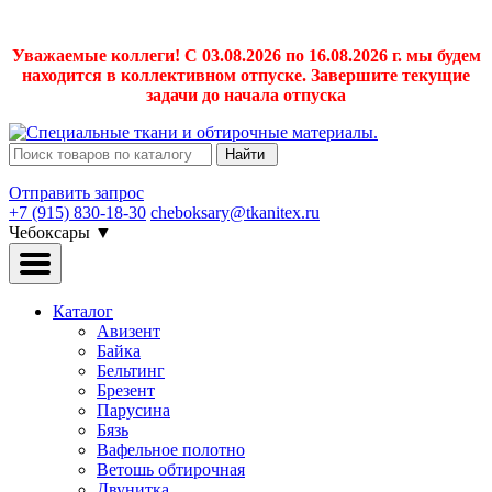
Уважаемые коллеги! С 03.08.2026 по 16.08.2026 г. мы будем
находится в коллективном отпуске. Завершите текущие
задачи до начала отпуска
Найти
Отправить запрос
+7 (915) 830-18-30
cheboksary@tkanitex.ru
Чебоксары
▼
Каталог
Авизент
Байка
Бельтинг
Брезент
Парусина
Бязь
Вафельное полотно
Ветошь обтирочная
Двунитка