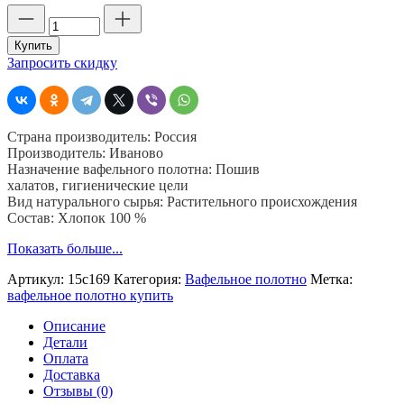
Количество
товара
Полотно
Купить
вафельное
Запросить скидку
240
гр,
шир.
150
Страна производитель: Россия
см,
Производитель: Иваново
хб
Назначение вафельного полотна: Пошив
100%,
халатов, гигиенические цели
клетка
Вид натурального сырья: Растительного происхождения
7*7мм,
Состав: Хлопок 100 %
рулон
40
Показать больше...
м
Артикул:
15с169
Категория:
Вафельное полотно
Метка:
вафельное полотно купить
Описание
Детали
Оплата
Доставка
Отзывы (0)