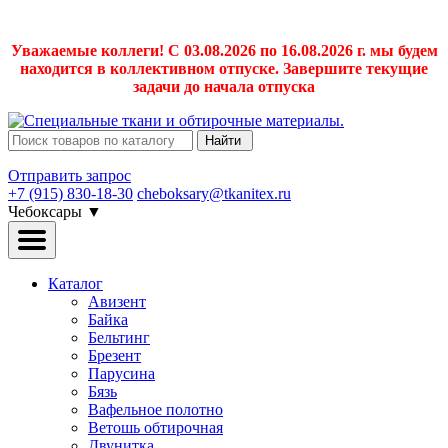
Уважаемые коллеги! С 03.08.2026 по 16.08.2026 г. мы будем
находится в коллективном отпуске. Завершите текущие
задачи до начала отпуска
Найти
Отправить запрос
+7 (915) 830-18-30
cheboksary@tkanitex.ru
Чебоксары
▼
Каталог
Авизент
Байка
Бельтинг
Брезент
Парусина
Бязь
Вафельное полотно
Ветошь обтирочная
Двунитка