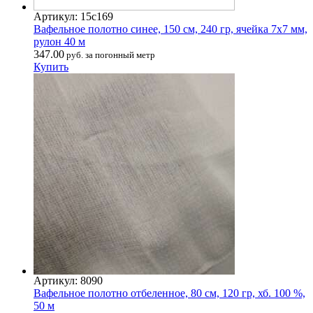
Артикул: 15с169
Вафельное полотно синее, 150 см, 240 гр, ячейка 7х7 мм,
рулон 40 м
347.00
руб. за погонный метр
Купить
Артикул: 8090
Вафельное полотно отбеленное, 80 см, 120 гр, хб. 100 %,
50 м