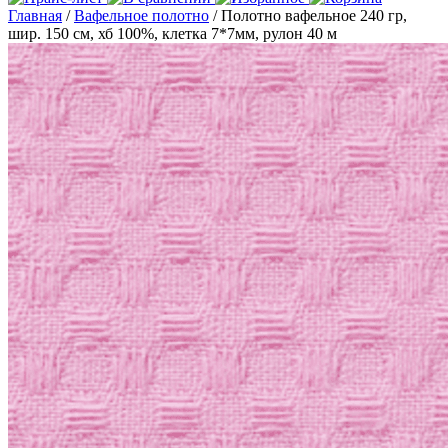
Главная
/
Вафельное полотно
/ Полотно вафельное 240 гр,
шир. 150 см, хб 100%, клетка 7*7мм, рулон 40 м