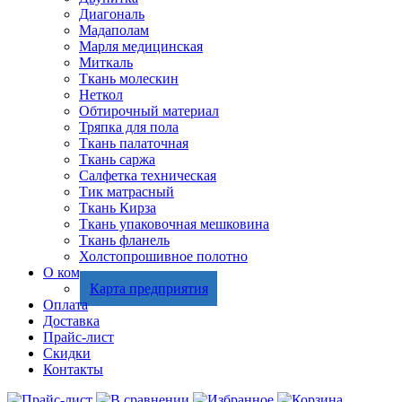
Диагональ
Мадаполам
Марля медицинская
Миткаль
Ткань молескин
Неткол
Обтирочный материал
Тряпка для пола
Ткань палаточная
Ткань саржа
Салфетка техническая
Тик матрасный
Ткань Кирза
Ткань упаковочная мешковина
Ткань фланель
Холстопрошивное полотно
О компании
Карта предприятия
Оплата
Доставка
Прайс-лист
Скидки
Контакты