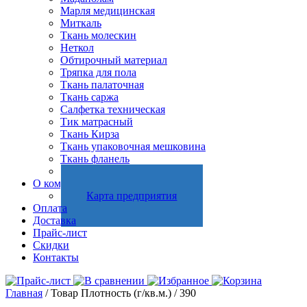
Марля медицинская
Миткаль
Ткань молескин
Неткол
Обтирочный материал
Тряпка для пола
Ткань палаточная
Ткань саржа
Салфетка техническая
Тик матрасный
Ткань Кирза
Ткань упаковочная мешковина
Ткань фланель
Холстопрошивное полотно
О компании
Карта предприятия
Оплата
Доставка
Прайс-лист
Скидки
Контакты
Главная
/ Товар Плотность (г/кв.м.) / 390