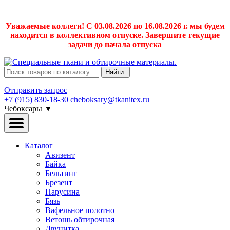
Уважаемые коллеги! С 03.08.2026 по 16.08.2026 г. мы будем
находится в коллективном отпуске. Завершите текущие
задачи до начала отпуска
Найти
Отправить запрос
+7 (915) 830-18-30
cheboksary@tkanitex.ru
Чебоксары
▼
Каталог
Авизент
Байка
Бельтинг
Брезент
Парусина
Бязь
Вафельное полотно
Ветошь обтирочная
Двунитка