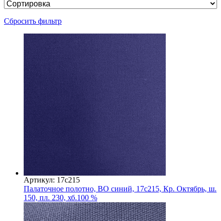
Сбросить фильтр
Артикул: 17с215
Палаточное полотно, ВО синий, 17с215, Кр. Октябрь, ш.
150, пл. 230, хб.100 %