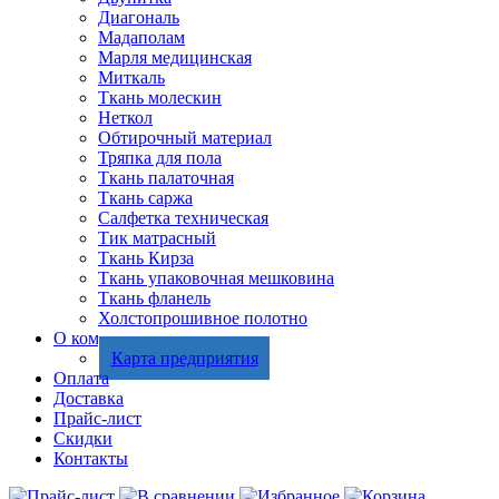
Диагональ
Мадаполам
Марля медицинская
Миткаль
Ткань молескин
Неткол
Обтирочный материал
Тряпка для пола
Ткань палаточная
Ткань саржа
Салфетка техническая
Тик матрасный
Ткань Кирза
Ткань упаковочная мешковина
Ткань фланель
Холстопрошивное полотно
О компании
Карта предприятия
Оплата
Доставка
Прайс-лист
Скидки
Контакты