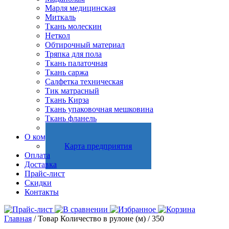
Марля медицинская
Миткаль
Ткань молескин
Неткол
Обтирочный материал
Тряпка для пола
Ткань палаточная
Ткань саржа
Салфетка техническая
Тик матрасный
Ткань Кирза
Ткань упаковочная мешковина
Ткань фланель
Холстопрошивное полотно
О компании
Карта предприятия
Оплата
Доставка
Прайс-лист
Скидки
Контакты
Главная
/ Товар Количество в рулоне (м) / 350