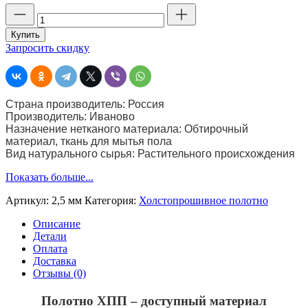
Количество
товара
Полотно
Купить
ХПП
Запросить скидку
белое
ГОСТ
(стр.
2,5
Страна производитель: Россия
мм)
Производитель: Иваново
Ширина
Назначение нетканого материала: Обтирочный
80
материал, ткань для мытья пола
см.
Вид натурального сырья: Растительного происхождения
пл.
210
Показать больше...
г
Артикул:
2,5 мм
Категория:
Холстопрошивное полотно
Описание
Детали
Оплата
Доставка
Отзывы (0)
Полотно ХПП – доступный материал