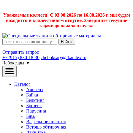
Уважаемые коллеги! С 03.08.2026 по 16.08.2026 г. мы будем
находится в коллективном отпуске. Завершите текущие
задачи до начала отпуска
Найти
Отправить запрос
+7 (915) 830-18-30
cheboksary@tkanitex.ru
Чебоксары
▼
Каталог
Авизент
Байка
Бельтинг
Брезент
Парусина
Бязь
Вафельное полотно
Ветошь обтирочная
Двунитка