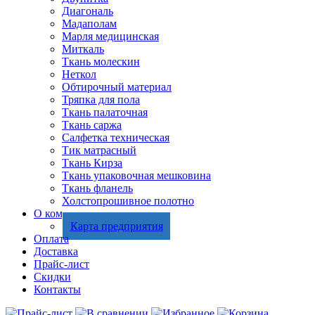
Диагональ
Мадаполам
Марля медицинская
Миткаль
Ткань молескин
Неткол
Обтирочный материал
Тряпка для пола
Ткань палаточная
Ткань саржа
Салфетка техническая
Тик матрасный
Ткань Кирза
Ткань упаковочная мешковина
Ткань фланель
Холстопрошивное полотно
О компании
Карта предприятия
Оплата
Доставка
Прайс-лист
Скидки
Контакты