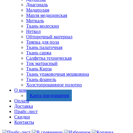
Диагональ
Мадаполам
Марля медицинская
Миткаль
Ткань молескин
Неткол
Обтирочный материал
Тряпка для пола
Ткань палаточная
Ткань саржа
Салфетка техническая
Тик матрасный
Ткань Кирза
Ткань упаковочная мешковина
Ткань фланель
Холстопрошивное полотно
О компании
Карта предприятия
Оплата
Доставка
Прайс-лист
Скидки
Контакты