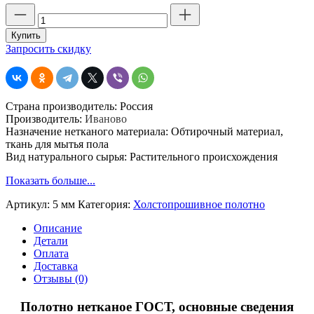
Количество
товара
Полотно
Купить
нетканое
Запросить скидку
ГОСТ,
серое
(строчка
5
Страна производитель: Россия
мм)
Производитель:
Иваново
шир.
Назначение нетканого материала: Обтирочный материал,
80
ткань для мытья пола
см.
Вид натурального сырья: Растительного происхождения
пл.
200
Показать больше...
гр
Артикул:
5 мм
Категория:
Холстопрошивное полотно
Описание
Детали
Оплата
Доставка
Отзывы (0)
Полотно нетканое ГОСТ, основные сведения