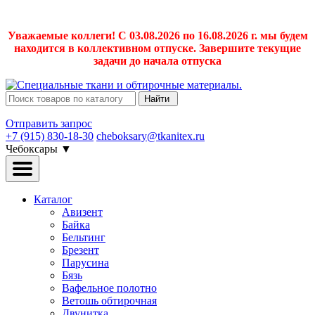
Уважаемые коллеги! С 03.08.2026 по 16.08.2026 г. мы будем
находится в коллективном отпуске. Завершите текущие
задачи до начала отпуска
Найти
Отправить запрос
+7 (915) 830-18-30
cheboksary@tkanitex.ru
Чебоксары
▼
Каталог
Авизент
Байка
Бельтинг
Брезент
Парусина
Бязь
Вафельное полотно
Ветошь обтирочная
Двунитка