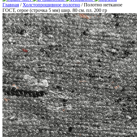
Главная
/
Холстопрошивное полотно
/ Полотно нетканое
ГОСТ, серое (строчка 5 мм) шир. 80 см. пл. 200 гр