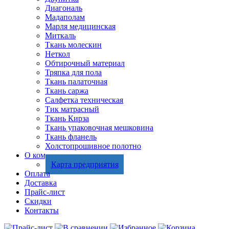
Диагональ
Мадаполам
Марля медицинская
Миткаль
Ткань молескин
Неткол
Обтирочный материал
Тряпка для пола
Ткань палаточная
Ткань саржа
Салфетка техническая
Тик матрасный
Ткань Кирза
Ткань упаковочная мешковина
Ткань фланель
Холстопрошивное полотно
О компании
Карта предприятия
Оплата
Доставка
Прайс-лист
Скидки
Контакты