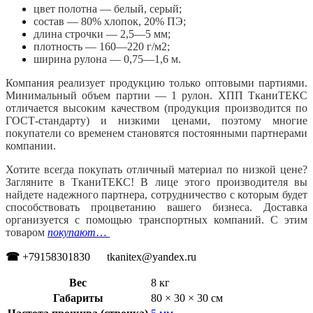
цвет полотна — белый, серый;
состав — 80% хлопок, 20% ПЭ;
длина строчки — 2,5—5 мм;
плотность — 160—220 г/м2;
ширина рулона — 0,75—1,6 м.
Компания реализует продукцию только оптовыми партиями.
Минимальный объем партии — 1 рулон. ХПП ТканиТЕКС
отличается высоким качеством (продукция производится по
ГОСТ-стандарту) и низкими ценами, поэтому многие
покупатели со временем становятся постоянными партнерами
компании.
Хотите всегда покупать отличный материал по низкой цене?
Загляните в ТканиТЕКС! В лице этого производителя вы
найдете надежного партнера, сотрудничество с которым будет
способствовать процветанию вашего бизнеса. Доставка
организуется с помощью транспортных компаний. С этим
товаром
покупают
…
☎
+79158301830 tkanitex@yandex.ru
Вес
8 кг
Габариты
80 × 30 × 30 см