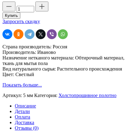
Количество
товара
Холстопрошивное
Купить
полотно
Запросить скидку
50
м,
светлое
стр.
Страна производитель: Россия
5мм.
Производитель: Иваново
ш.
Назначение нетканого материала: Обтирочный материал,
80
ткань для мытья пола
см.
Вид натурального сырья: Растительного происхождения
пл.
Цвет: Светлый
160
г
Показать больше...
Артикул:
5 мм
Категория:
Холстопрошивное полотно
Описание
Детали
Оплата
Доставка
Отзывы (0)