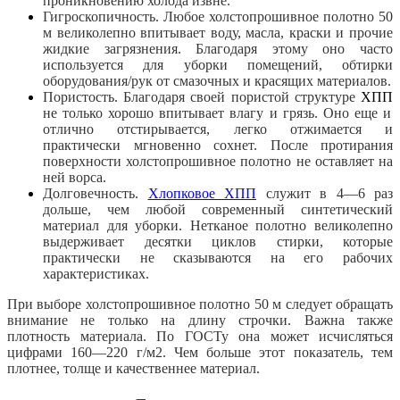
проникновению холода извне.
Гигроскопичность. Любое холстопрошивное полотно 50
м великолепно впитывает воду, масла, краски и прочие
жидкие загрязнения. Благодаря этому оно часто
используется для уборки помещений, обтирки
оборудования/рук от смазочных и красящих материалов.
Пористость. Благодаря своей пористой структуре
ХПП
не только хорошо впитывает влагу и грязь. Оно еще и
отлично отстирывается, легко отжимается и
практически мгновенно сохнет. После протирания
поверхности холстопрошивное полотно не оставляет на
ней ворса.
Долговечность.
Хлопковое ХПП
служит в 4—6 раз
дольше, чем любой современный синтетический
материал для уборки. Нетканое полотно великолепно
выдерживает десятки циклов стирки, которые
практически не сказываются на его рабочих
характеристиках.
При выборе холстопрошивное полотно 50 м следует обращать
внимание не только на длину строчки. Важна также
плотность материала. По ГОСТу она может исчисляться
цифрами 160—220 г/м2. Чем больше этот показатель, тем
плотнее, толще и качественнее материал.