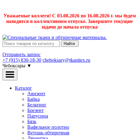
Уважаемые коллеги! С 03.08.2026 по 16.08.2026 г. мы будем
находится в коллективном отпуске. Завершите текущие
задачи до начала отпуска
Найти
Отправить запрос
+7 (915) 830-18-30
cheboksary@tkanitex.ru
Чебоксары
▼
Каталог
Авизент
Байка
Бельтинг
Брезент
Парусина
Бязь
Вафельное полотно
Ветошь обтирочная
Двунитка