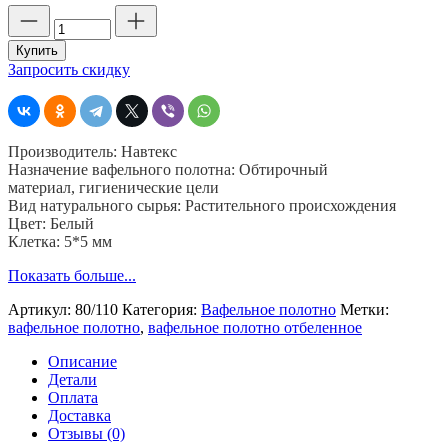
Количество
товара
Полотно
Купить
вафельное
Запросить скидку
в
рулоне,
белое,
рулон
Производитель: Навтекс
50
Назначение вафельного полотна: Обтирочный
м,
материал, гигиенические цели
шир.
Вид натурального сырья: Растительного происхождения
80
Цвет: Белый
см,
Клетка: 5*5 мм
пл.
110
Показать больше...
гр,
Артикул:
80/110
Категория:
Вафельное полотно
Метки:
вафельное полотно
,
вафельное полотно отбеленное
Описание
Детали
Оплата
Доставка
Отзывы (0)