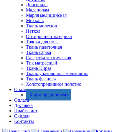
Диагональ
Мадаполам
Марля медицинская
Миткаль
Ткань молескин
Неткол
Обтирочный материал
Тряпка для пола
Ткань палаточная
Ткань саржа
Салфетка техническая
Тик матрасный
Ткань Кирза
Ткань упаковочная мешковина
Ткань фланель
Холстопрошивное полотно
О компании
Карта предприятия
Оплата
Доставка
Прайс-лист
Скидки
Контакты