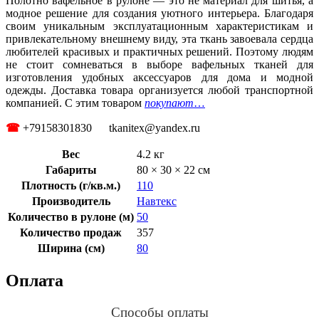
Полотно вафельное в рулоне — это не материал для шитья, а
модное решение для создания уютного интерьера. Благодаря
своим уникальным эксплуатационным характеристикам и
привлекательному внешнему виду, эта ткань завоевала сердца
любителей красивых и практичных решений. Поэтому людям
не стоит сомневаться в выборе вафельных тканей для
изготовления удобных аксессуаров для дома и модной
одежды. Доставка товара организуется любой транспортной
компанией. С этим товаром
покупают
…
☎
+79158301830 tkanitex@yandex.ru
Вес
4.2 кг
Габариты
80 × 30 × 22 см
Плотность (г/кв.м.)
110
Производитель
Навтекс
Количество в рулоне (м)
50
Количество продаж
357
Ширина (см)
80
Оплата
Способы оплаты