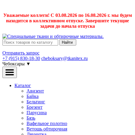
Уважаемые коллеги! С 03.08.2026 по 16.08.2026 г. мы будем
находится в коллективном отпуске. Завершите текущие
задачи до начала отпуска
Найти
Отправить запрос
+7 (915) 830-18-30
cheboksary@tkanitex.ru
Чебоксары
▼
Каталог
Авизент
Байка
Бельтинг
Брезент
Парусина
Бязь
Вафельное полотно
Ветошь обтирочная
Двунитка